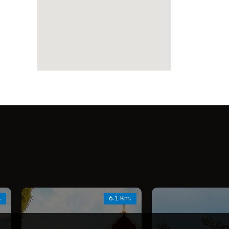
.
6.1 Km.