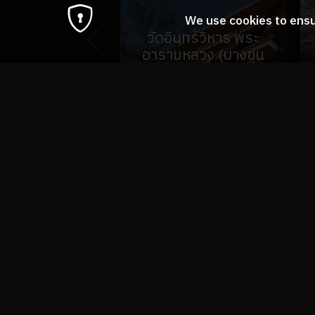
We use cookies to ensu
วัดอินทรวิหาร พระ
อารามหลวง (บางขุน
พรหม)
SEE MORE