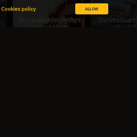
.
Cookies policy
ALLOW
วัดราชบพิธสถิตมหาสีมา
วัดมังกรกมลาว
รามราชวรวิหาร
เล่งเน่ยยี
SEE MORE
SEE MORE