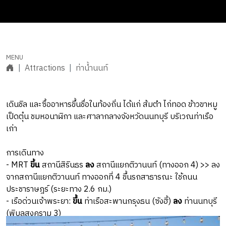
Attractions
ท่าน้ำนนท์
เดินชิล และซื้ออาหารขึ้นชื่อในท้องถิ่น ได้แก่ ส้มตำ ไก่ทอด ข้าวขาหมู
เป็ดตุ๋น ชมหอนาฬิกา และศาลากลางจังหวัดนนทบุรี บริเวณท่าเรือ
เก่า
การเดินทาง
- MRT
ขี้น
สถานีสิรินธร
ลง
สถานีแยกติวานนท์ (ทางออก 4) >> ลง
จากสถานีแยกติวานนท์ ทางออกที่ 4 ขึ้นรถสาธารณะ ใช้ถนน
ประชาราษฎร์ (ระยะทาง 2.6 กม.)
- เรือด่วนเจ้าพระยา:
ขึ้น
ท่าเรือสะพานกรุงธน (ซังฮี้)
ลง
ท่านนทบุรี
(พิบูลสงคราม 3)