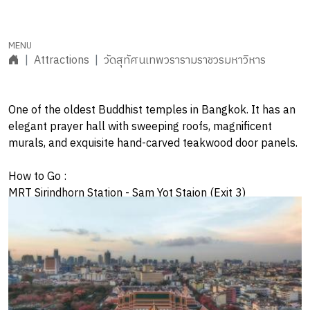
Attractions
วัดสุทัศนเทพวรารามราชวรมหาวิหาร
One of the oldest Buddhist temples in Bangkok. It has an
elegant prayer hall with sweeping roofs, magnificent
murals, and exquisite hand-carved teakwood door panels.
How to Go :
MRT Sirindhorn Station - Sam Yot Staion (Exit 3)
Open Daily : 8:30 am – 9:00 pm